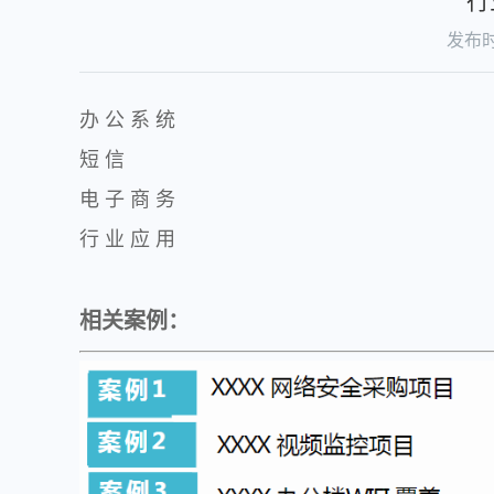
行
发布时间
办 公 系 统
短 信
电 子 商 务
行 业 应 用
相关案例：